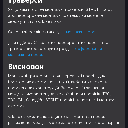
Якщо вам потрібні монтажні траверси, STRUT-профілі
або перфоровані монтажні системи, ви можете
звернутися до «Ловекс-К».
Основний розділ каталогу —
монтажні профілі
.
Для підбору С-подібних перфорованих профілів та
траверс використовуйте розділ
перфорований
монтажний профіль
.
Висновок
Монтажні траверси - це універсальні профілі для
інженерних систем, вентиляції, кабельних трас та
промислових конструкцій. Залежно від завдання
можуть використовуватись різні типи профілів: T20,
T30, T41, С-подібні STRUT-профілі та посилені монтажні
системи.
«Ловекс-К» здійснює оцинковані монтажні профілі
різних конфігурацій і може запропонувати як стандартні