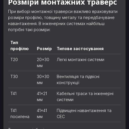
Розміри монтажних траверс
При виборі монтажної траверси важливо враховувати
розміри профілю, товщину металу та передбачуване
навантаження. В інженерних системах найбільш
потрібні такі розміри:
Тип
профілю
Розмір
Типове застосування
T20
20×30
Легкі монтажні системи
мм
T30
30×30
Вентиляція та підвісні
мм
конструкції
T41
41×21
Кабельні траси та інженерні
мм
системи
T41
41×41
Підвищені навантаження та
посилена
мм
СЕС