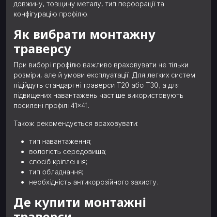
довжину, товщину металу, тип перфорації та
конфігурацію профілю.
Як вибрати монтажну
траверсу
При виборі профілю важливо враховувати не тільки
розміри, але й умови експлуатації. Для легких систем
підійдуть стандартні траверси T20 або T30, а для
підвищених навантажень частіше використовують
посилені профілі 41×41.
Також рекомендується враховувати:
тип навантаження;
вологість середовища;
спосіб кріплення;
тип обладнання;
необхідність антикорозійного захисту.
Де купити монтажні
траверси