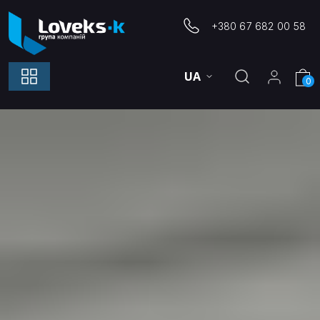
+380 67 682 00 58
UA
0