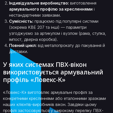
Індивідуальне виробництво:
виготовлення
армувального профілю за кресленнями
і
нестандартними заявками.
Сумісність:
працюємо під популярні системи
(зокрема KBE 207 та інші) — параметри
узгоджуємо за артикулом і вузлом (рама, стулка,
імпост, дверна коробка).
Повний цикл:
від металопрокату до пакування й
доставки.
У яких системах ПВХ-вікон
використовується армувальний
профіль «Ловекс-К»
«Ловекс-К» виготовляє армувальні профілі за
конкретними кресленнями або еталонними зразками
наших клієнтів-виробників вікон. Завдяки цьому
профілі застосовуються у широкому переліку ПВХ-