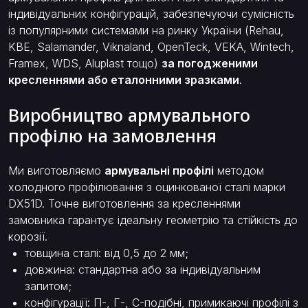
індивідуальних конфігурацій, забезпечуючи сумісність
із популярними системами на ринку України (Rehau,
KBE, Salamander, Viknaland, OpenTeck, VEKA, Wintech,
Framex, WDS, Aluplast тощо)
за погодженими
кресленнями або еталонними зразками
.
Виробництво армувального
профілю на замовлення
Ми виготовляємо
армувальні профілі
методом
холодного профілювання з оцинкованої сталі марки
DX51D. Точне виготовлення за кресленнями
замовника гарантує ідеальну геометрію та стійкість до
корозії.
товщина сталі: від 0,5 до 2 мм;
довжина: стандартна або за індивідуальним
запитом;
конфігурації: П-, Г-, С-подібні, примикаючі профілі з