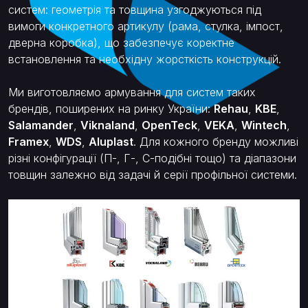
систем: геометрія та товщина узгоджуються під
вимоги конкретного артикулу (рама, стулка, імпост,
дверна коробка), що забезпечує коректне
встановлення та необхідну жорсткість конструкцій.
Ми виготовляємо армування для систем таких
брендів, поширених на ринку України:
Rehau
,
KBE
,
Salamander
,
Viknaland
,
OpenTeck
,
VEKA
,
Wintech
,
Framex
,
WDS
,
Aluplast
. Для кожного бренду можливі
різні конфігурації (П-, Г-, С-подібні тощо) та діапазони
товщин залежно від задачі й серії профільної системи.