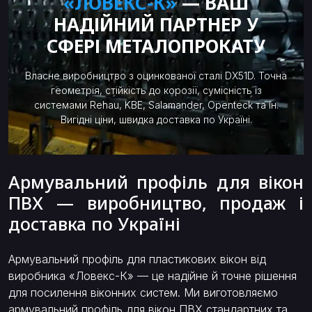
«ЛОВЕКС-К»
— ВАШ
НАДІЙНИЙ ПАРТНЕР У
СФЕРІ МЕТАЛОПРОКАТУ
Власне виробництво з оцинкованої сталі DX51D. Точна
геометрія, стійкість до корозії, сумісність із
системами Rehau, KBE, Salamander, Openteck та ін.
Вигідні ціни, швидка доставка по Україні.
Армувальний профіль для вікон
ПВХ — виробництво, продаж і
доставка по Україні
Армувальний профіль для пластикових вікон від
виробника «Ловекс-К» — це надійне й точне рішення
для посилення віконних систем. Ми виготовляємо
армувальний профіль для вікон ПВХ стандартних та