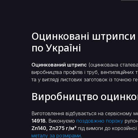
Оцинковані штрипси —
по Україні
Оцинкований штрипс
(оцинкована сталева 
виробництва профілів і труб, вентиляційни
та у вигляді листових заготовок із точною г
Виробництво оцинков
Виготовлення відбувається на сервісному м
14918
. Виконуємо
поздовжню порізку
рулон
Zn140, Zn275 г/м²
під вимоги до корозійної
металу за розмірами.