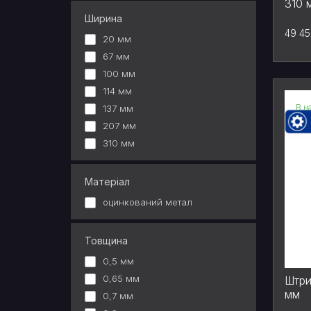
310 
Ширина
49 45
20 мм
67 мм
100 мм
114 мм
В н
137 мм
207 мм
310 мм
Матеріал
оцинкований метал
Товщина
0,5 мм
0,65 мм
Штри
мм
0,7 мм