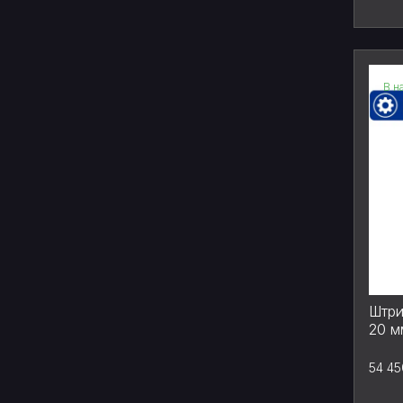
В н
Штри
20 м
54 45