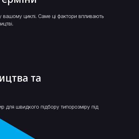
 у вашому циклі. Саме ці фактори впливають
ицтві.
ицтва та
ир для швидкого підбору типорозміру під