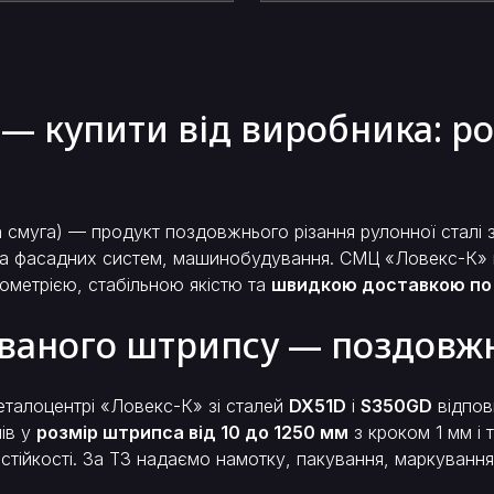
 купити від виробника: роз
смуга) — продукт поздовжнього різання рулонної сталі з
х та фасадних систем, машинобудування. СМЦ «Ловекс-К»
еометрією, стабільною якістю та
швидкою доставкою по 
аного штрипсу — поздовжня
еталоцентрі «Ловекс-К» зі сталей
DX51D
і
S350GD
відпов
ів у
розмір штрипса від 10 до 1250 мм
з кроком 1 мм і
 стійкості. За ТЗ надаємо намотку, пакування, маркування