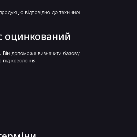
родукцію відповідно до технічної
пс оцинкований
е. Він допоможе визначити базову
ю під креслення.
 терміни