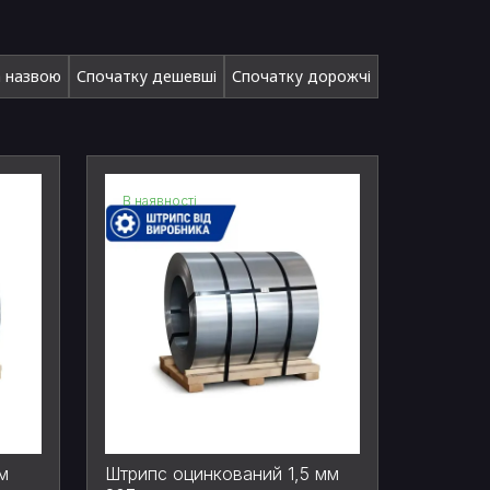
а назвою
Спочатку дешевші
Спочатку дорожчі
В наявності
м
Штрипс оцинкований 1,5 мм