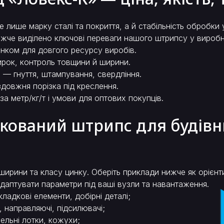
е лише марку сталі та покриття, а й стабільність обробки
Нижче виділено ключові переваги нашого штрипсу у виробн
инком для довгого ресурсу виробів.
ирок, контроль товщини й ширини.
 — гнуття, штампування, свердління.
довжня порізка під креслення.
за метр/кг/т і умови для оптових покупців.
кований штрипс для будівн
ирини та класу цинку. Оберіть приклади нижче як орієнт
аптувати параметри під ваші вузли та навантаження.
кладкові елементи, добірні деталі;
, направляючі, підсилювачі;
бельні лотки, кожухи;