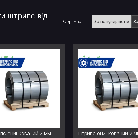
и штрипс від
За популярністю
З
Сортування:
аявності
В наявності
пс оцинкований 2 мм
Штрипс оцинкований 2 м