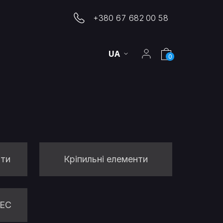
+380 67 682 00 58
UA
0
нти
Кріпильні елементи
СЕС