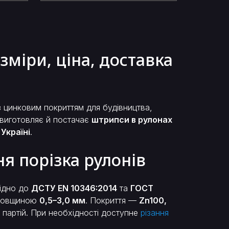
міри, ціна, доставка
 цинковим покриттям для будівництва,
 виготовляє й постачає
штрипси в рулонах
Україні
.
 порізка рулонів
ідно до
ДСТУ EN 10346:2014
та
ГОСТ
 товщиною
0,5–3,0 мм
. Покриття —
Zn100,
 партій. При необхідності доступне
різання