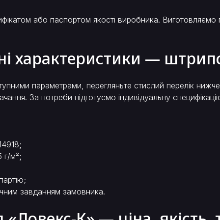
ікатом або паспортом якості виробника. Виготовляємо п
чні характеристики — штри
ступними параметрами, перегляньте стислий перелік нижч
тачання. За потреби підготуємо індивідуальну специфікаці
14918;
 г/м²;
партію;
ічним завданням замовника.
 «Ловекс-К» — ціна, якість,