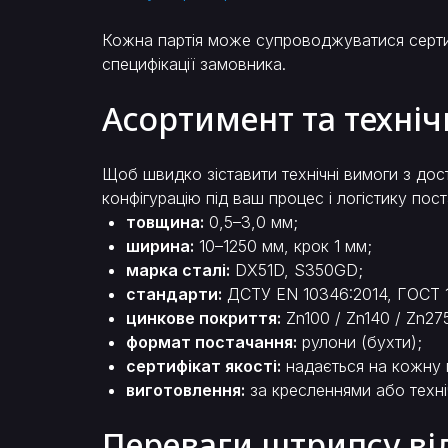
Кожна партія може супроводжуватися сертиф
специфікації замовника.
Асортимент та техні
Щоб швидко зіставити технічні вимоги з до
конфігурацію під ваш процес і логістику пос
товщина:
0,5–3,0 мм;
ширина:
10–1250 мм, крок 1 мм;
марка сталі:
DX51D, S350GD;
стандарти:
ДСТУ EN 10346:2014, ГОСТ 
цинкове покриття:
Zn100 / Zn140 / Zn275
формат постачання:
рулони (бухти);
сертифікат якості:
надається на кожну 
виготовлення:
за кресленнями або техн
Переваги штрипсу від