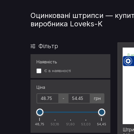
Оцинковані штрипси — купит
виробника Loveks-K
Фільтр
В н
Наявність
Є в наявності
Ціна
-
грн
48,75
50,18
51,60
53,03
54,45
Штри