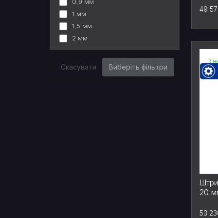
0,9 мм
49 57
1 мм
1,5 мм
2 мм
В н
Скасувати
Виберіть фільтри
Штри
20 м
53 23