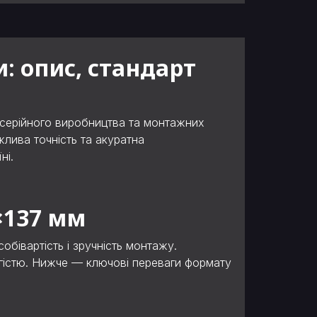
: опис, стандарт
 серійного виробництва та монтажних
жлива точність та акуратна
ні.
×137 мм
бівартість і зручність монтажу.
огістю. Нижче — ключові переваги формату