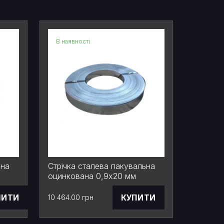
В наявності
В наявн
Штрипс
114 мм
ьна
Стрічка сталева пакувальна
оцинкована 0,9х20 мм
ПИТИ
КУПИТИ
10 464.00 грн
54 450.0