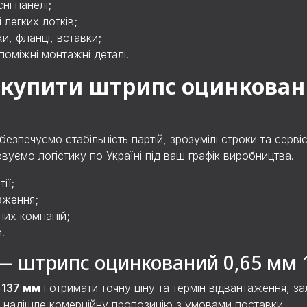
ні панелі;
 легких лотків;
и, фланці, вставки;
поміжні монтажні деталі.
е купити штрипс оцинкован
езпечуємо стабільність партій, зрозумілі строки та серві
вуємо логістику по Україні під ваш графік виробництва.
ії;
аження;
них компаній;
.
 — штрипс оцинкований 0,65 мм 
×137 мм
і отримати точну ціну та термін відвантаження, з
і надішле комерційну пропозицію з умовами поставки.