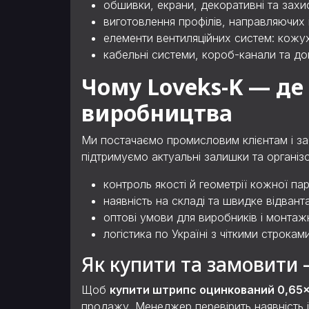
обшивки, екрани, декоративні та захис
виготовлення профілів, направляючих і
елементи вентиляційних систем: кожух
кабельні системи, короб-канали та до
Чому Loveks-K — д
виробництва
Ми постачаємо промисловим клієнтам і заб
підтримуємо актуальні залишки та організо
контроль якості й геометрії кожної парт
наявність на складі та швидке відвант
оптові умови для виробників і монтаж
логістика по Україні з чіткими строками
Як купити та замовити
Щоб
купити штрипс оцинкований 0,65
продажу. Менеджер перевірить наявність 