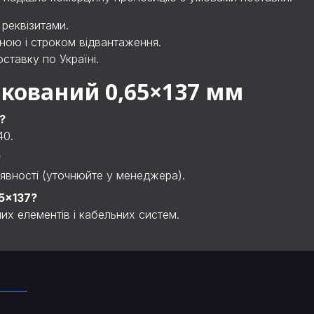
 реквізитами.
ною і строком відвантаження.
ставку по Україні.
кований 0,65×137 мм
?
40.
?
явності (уточнюйте у менеджера).
5×137?
их елементів і кабельних систем.