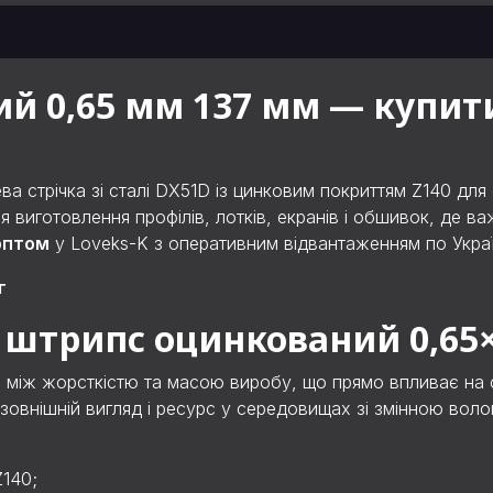
 0,65 мм 137 мм — купити
а стрічка зі сталі DX51D із цинковим покриттям Z140 для
 виготовлення профілів, лотків, екранів і обшивок, де ва
оптом
у Loveks-K з оперативним відвантаженням по Украї
г
 штрипс оцинкований 0,65
між жорсткістю та масою виробу, що прямо впливає на со
зовнішній вигляд і ресурс у середовищах зі змінною вол
.
Z140;