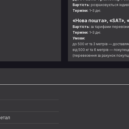
Вартість:
розраховується індиві
Терміни:
1–3 дні.
«Нова пошта», «SAT», «
Вартість:
за тарифами перевізни
Терміни:
1–3 дні.
Умови:
до 500 кг та 3 метрів — доставля
від 500 кг та 6 метрів — покупе
(перевезення за рахунок покупця
етал