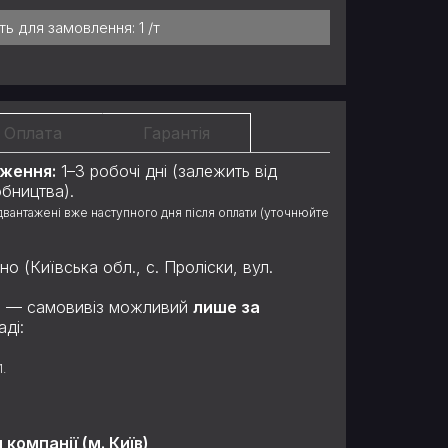
сть для замовлення:
1 /т
Оплата
Гарантія
аження:
1–3 робочі дні (залежить від
обництва).
ідвантажені вже наступного дня після оплати (уточнюйте
 (Київська обл., с. Проліски, вул.
ль — самовивіз можливий
лише за
ді:
1.
омпанії (м. Київ)