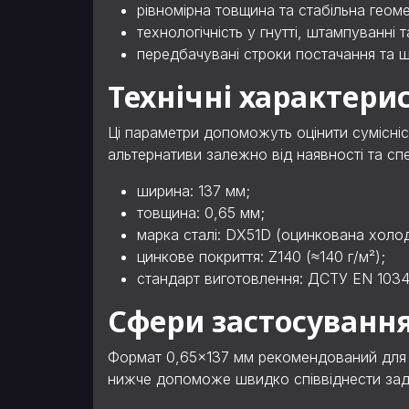
рівномірна товщина та стабільна геомет
технологічність у гнутті, штампуванні 
передбачувані строки постачання та ш
Технічні характери
Ці параметри допоможуть оцінити сумісніс
альтернативи залежно від наявності та спе
ширина: 137 мм;
товщина: 0,65 мм;
марка сталі: DX51D (оцинкована холо
цинкове покриття: Z140 (≈140 г/м²);
стандарт виготовлення: ДСТУ EN 1034
Сфери застосуванн
Формат 0,65×137 мм рекомендований для ви
нижче допоможе швидко співвіднести зада