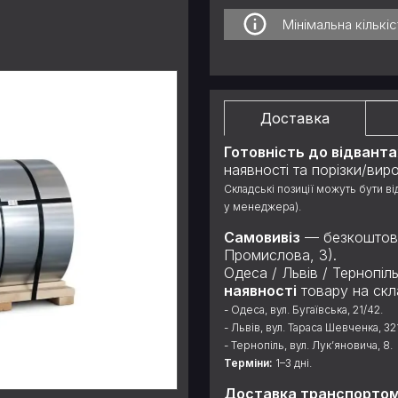
Мінімальна кількі
Доставка
Готовність до відвант
наявності та порізки/вир
Складські позиції можуть бути в
у менеджера).
Самовивіз
— безкоштовно
Промислова, 3).
Одеса / Львів / Тернопі
наявності
товару на скла
- Одеса, вул. Бугаївська, 21/42.
- Львів, вул. Тараса Шевченка, 32
- Тернопіль, вул. Лук’яновича, 8.
Терміни:
1–3 дні.
Доставка транспортом к