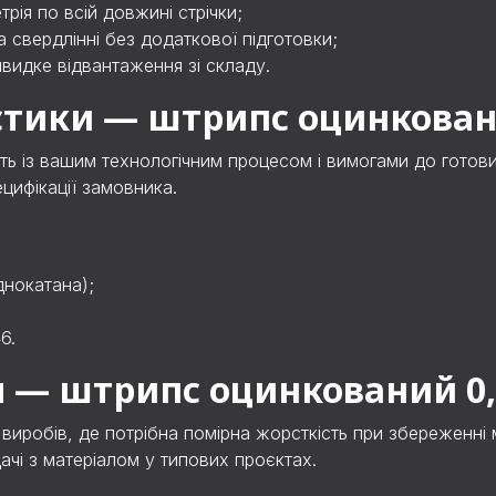
рія по всій довжині стрічки;
та свердлінні без додаткової підготовки;
видке відвантаження зі складу.
стики — штрипс оцинкован
ть із вашим технологічним процесом і вимогами до готови
цифікації замовника.
днокатана);
6.
я — штрипс оцинкований 0
робів, де потрібна помірна жорсткість при збереженні м
чі з матеріалом у типових проєктах.