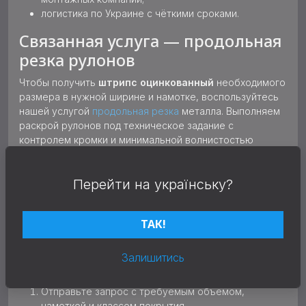
логистика по Украине с чёткими сроками.
Связанная услуга — продольная
резка рулонов
Чтобы получить
штрипс оцинкованный
необходимого
размера в нужной ширине и намотке, воспользуйтесь
нашей услугой
продольная резка
металла. Выполняем
раскрой рулонов под техническое задание с
контролем кромки и минимальной волнистостью
полотна.
Как купить и заказать — штрипс
Перейти на українську?
оцинкованный 1,5 мм 207 мм
ТАК!
Для расчёта стоимости и сроков поставки свяжитесь с
отделом продаж или оставьте запрос на сайте.
Менеджер проверит наличие, подберёт параметры
Залишитись
намотки и подготовит коммерческое предложение.
Отправьте запрос с требуемым объёмом,
намоткой и классом покрытия.