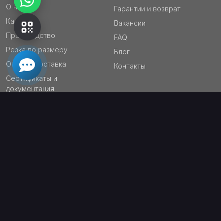
О нас
Гарантии и возврат
Каталог
Вакансии
Производство
FAQ
Резка по размеру
Блог
Оплата/Доставка
Контакты
Сертификаты и
документация
ПОДПИСЫВАЙТЕСЬ СЕЙЧАС!
ПОДПИСАТЬСЯ
ПОДПИШИТЕСЬ НА БЛОГ ЛОВЕКС-К – ПОЛУЧАЙТЕ БОЛЬШЕ!
Аналитика рынка – всегда в курсе изменений
Обзоры материалов и технологий – выбирайте лучшее
Лайфхаки из металлопроката – экономьте время и ресурсы
Специальные скидки – только для подписчиков