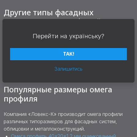
Другие типы фасадных
оцинкованных профилей
Перейти на українську?
Для монтажа фасадных систем и металлоконструкций
также используются другие типы оцинкованных
профилей:
ТАК!
L-образный профиль оцинкованный
;
С-образный профиль оцинкованный
;
Залишитись
П-образный профиль оцинкованный
.
Популярные размеры омега
профиля
Компания «Ловекс-К» производит омега профили
различных типоразмеров для фасадных систем,
облицовки и металлоконструкций.
Омега профиль 40×20×1,2 мм оцинкованный
.