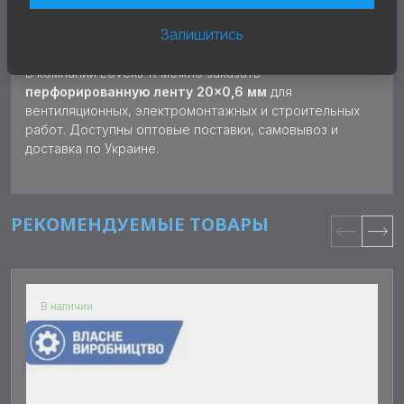
оперативная доставка по Украине — Киев, Львов,
Одесса, Харьков, Днепр и другие города;
Залишитись
помощь в подборе монтажных решений.
В компании Loveks-K можно заказать
перфорированную ленту 20×0,6 мм
для
вентиляционных, электромонтажных и строительных
работ. Доступны оптовые поставки, самовывоз и
доставка по Украине.
РЕКОМЕНДУЕМЫЕ ТОВАРЫ
В наличии