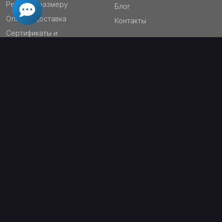
Резка по размеру
Блог
Оплата/Доставка
Контакты
Сертификаты и
документация
ПОДПИСЫВАЙТЕСЬ СЕЙЧАС!
ПОДПИСАТЬСЯ
ПОДПИШИТЕСЬ НА БЛОГ ЛОВЕКС-К – ПОЛУЧАЙТЕ БОЛЬШЕ!
Аналитика рынка – всегда в курсе изменений
Обзоры материалов и технологий – выбирайте лучшее
Лайфхаки из металлопроката – экономьте время и ресурсы
Специальные скидки – только для подписчиков
Политика конфиденциальности
Договор публичной оферты
Сертификаты и техническая документация
Социальная ответственность