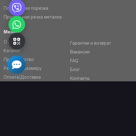
Поперечная порезка
Продольная резка металла
Меню
О нас
Гарантии и возврат
Каталог
Вакансии
Производство
FAQ
Резка по размеру
Блог
Оплата/Доставка
Контакты
Сертификаты и
документация
ПОДПИСЫВАЙТЕСЬ СЕЙЧАС!
ПОДПИСАТЬСЯ
ПОДПИШИТЕСЬ НА БЛОГ ЛОВЕКС-К – ПОЛУЧАЙТЕ БОЛЬШЕ!