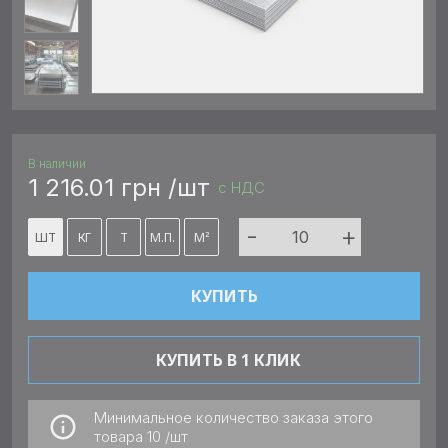
В наличии
1 216.01 грн /шт
с НДС
-
+
ШТ
КГ
Т
М.П.
М²
КУПИТЬ
КУПИТЬ В 1 КЛИК
Минимальное количество заказа этого
товара
10 /шт