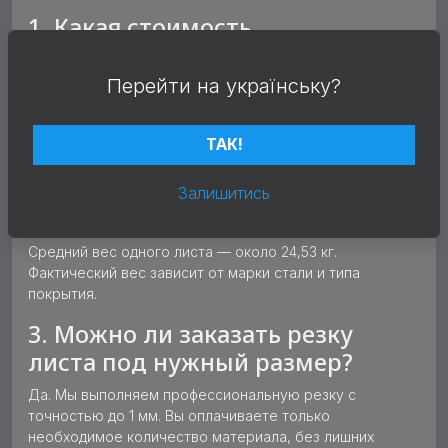
1. Какая стоимость
оцинкованного листа 1 мм?
Перейти на українську?
Цена зависит от количества, региона доставки и
актуального курса металла. Чтобы узнать точную
стоимость, свяжитесь с нашим менеджером или
ТАК!
оставьте заявку на сайте.
2. Каков вес оцинкованного
Залишитись
листа 1 мм 1250х2500?
Средний вес одного листа — около 24,53 кг.
Фактический вес зависит от марки стали и типа
покрытия.
3. Можно ли заказать резку
листа под нужный размер?
Да. Мы выполняем профессиональную резку с
точностью до 1 мм. Вы оплачиваете только
необходимое количество материала, без лишних