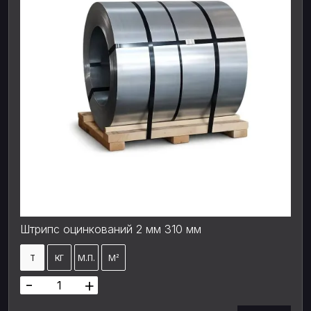
Штрипс оцинкований 2 мм 310 мм
Т
КГ
М.П.
М²
-
+