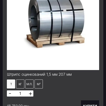
Штрипс оцинкований 1,5 мм 207 мм
Т
КГ
М.П.
М²
-
+
КУПИТИ
48 750.00 грн