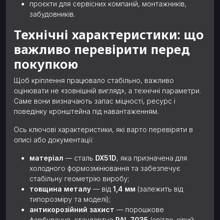
проєкти для сервісних компаній, монтажників,
забудовників.
Технічні характеристики: що
важливо перевірити перед
покупкою
Щоб кріплення працювало стабільно, важливо
оцінювати не «зовнішній вигляд», а технічні параметри.
Саме вони визначають запас міцності, ресурс і
поведінку кронштейна під навантаженням.
Ось ключові характеристики, які варто перевіряти в
описі або документації:
матеріал
— сталь
DX51D
, яка призначена для
холодного формозмінювання та забезпечує
стабільну геометрію виробу;
товщина металу
— від
1,4 мм
(залежить від
типорозміру та моделі);
антикорозійний захист
— порошкове
фарбування, стандартно
RAL 7035
(світло-сірий