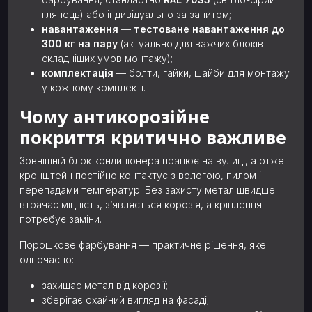
глянець) або індивідуально за запитом;
навантаження
—
тестоване навантаження до
300 кг на пару
(актуально для важчих блоків і
складніших умов монтажу);
комплектація
— болти, гайки, шайби для монтажу
у кожному комплекті.
Чому антикорозійне
покриття критично важливе
Зовнішній блок кондиціонера працює на вулиці, а отже
кронштейн постійно контактує з вологою, пилом і
перепадами температур. Без захисту метал швидше
втрачає міцність, з’являється корозія, а кріплення
потребує заміни.
Порошкове фарбування — практичне рішення, яке
одночасно:
захищає метал від корозії;
зберігає охайний вигляд на фасаді;