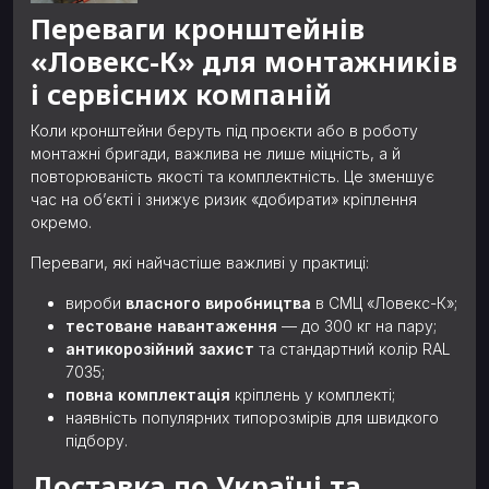
Переваги кронштейнів
«Ловекс-К» для монтажників
і сервісних компаній
Коли кронштейни беруть під проєкти або в роботу
монтажні бригади, важлива не лише міцність, а й
повторюваність якості та комплектність. Це зменшує
час на об’єкті і знижує ризик «добирати» кріплення
окремо.
Переваги, які найчастіше важливі у практиці:
вироби
власного виробництва
в СМЦ «Ловекс-К»;
тестоване навантаження
— до 300 кг на пару;
антикорозійний захист
та стандартний колір RAL
7035;
повна комплектація
кріплень у комплекті;
наявність популярних типорозмірів для швидкого
підбору.
Доставка по Україні та