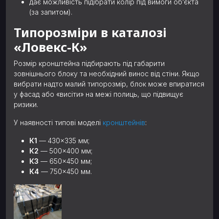
дає можливість підібрати колір під вимоги об’єкта
(за запитом).
Типорозміри в каталозі
«Ловекс-К»
Розмір кронштейна підбирають під габарити
зовнішнього блоку та необхідний винос від стіни. Якщо
вибрати надто малий типорозмір, блок може впиратися
у фасад або «висіти» на межі полиць, що підвищує
ризики.
У наявності типові моделі
кронштейнів
:
К1
— 430×335 мм;
К2
— 500×400 мм;
К3
— 650×450 мм;
К4
— 750×450 мм.