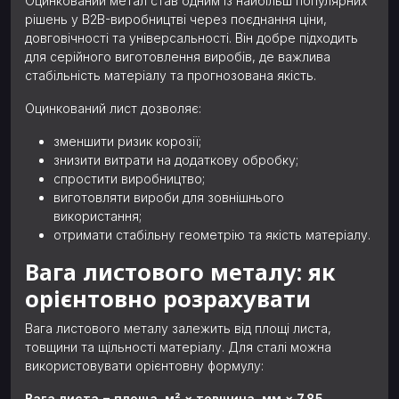
Оцинкований метал став одним із найбільш популярних
рішень у B2B-виробництві через поєднання ціни,
довговічності та універсальності. Він добре підходить
для серійного виготовлення виробів, де важлива
стабільність матеріалу та прогнозована якість.
Оцинкований лист дозволяє:
зменшити ризик корозії;
знизити витрати на додаткову обробку;
спростити виробництво;
виготовляти вироби для зовнішнього
використання;
отримати стабільну геометрію та якість матеріалу.
Вага листового металу: як
орієнтовно розрахувати
Вага листового металу залежить від площі листа,
товщини та щільності матеріалу. Для сталі можна
використовувати орієнтовну формулу:
Вага листа = площа, м² × товщина, мм × 7,85