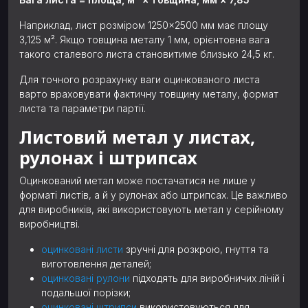
Наприклад, лист розміром 1250×2500 мм має площу
3,125 м². Якщо товщина металу 1 мм, орієнтовна вага
такого сталевого листа становитиме близько 24,5 кг.
Для точного розрахунку ваги оцинкованого листа
варто враховувати фактичну товщину металу, формат
листа та параметри партії.
Листовий метал у листах,
рулонах і штрипсах
Оцинкований метал може постачатися не лише у
форматі листів, а й у рулонах або штрипсах. Це важливо
для виробників, які використовують метал у серійному
виробництві.
оцинковані листи
зручні для розкрою, гнуття та
виготовлення деталей;
оцинковані рулони
підходять для виробничих ліній і
подальшої порізки;
оцинковані штрипси
використовуються для