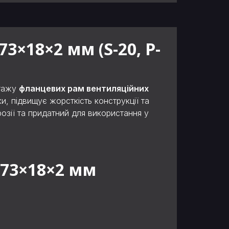
×18×2 мм (S-20, P-
нтажу
фланцевих рам вентиляційних
ки, підвищує жорсткість конструкції та
розії та придатний для використання у
 73×18×2 мм