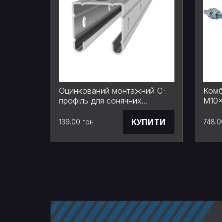
Оцинкований монтажний С-
Комб
профіль для сонячних
М10×
панелей 3 м 41х41x1,5
різь
монт
КУПИТИ
139.00 грн
748.0