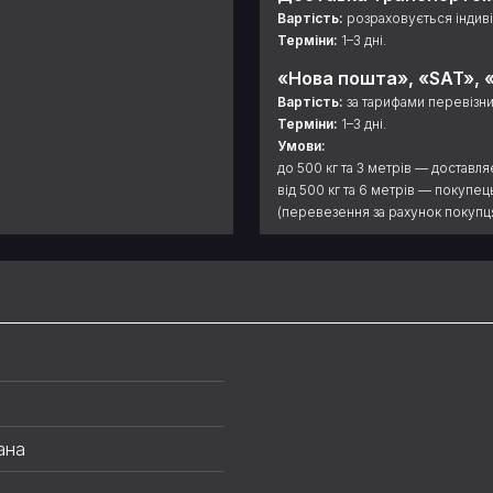
Вартість:
розраховується індиві
Терміни:
1–3 дні.
«Нова пошта», «SAT», «
Вартість:
за тарифами перевізни
Терміни:
1–3 дні.
Умови:
до 500 кг та 3 метрів — доставля
від 500 кг та 6 метрів — покупе
(перевезення за рахунок покупця
ана