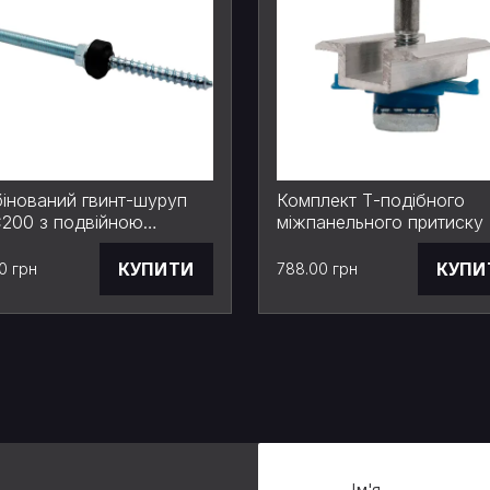
інований гвинт-шуруп
Комплект Т-подібного
200 з подвійною
міжпанельного притиску
бою (оцинкований) для
мм для сонячних панеле
ажу сонячних панелей
35 мм (болт + гайка)
КУПИТИ
КУПИ
0 грн
788.00 грн
Ім'я