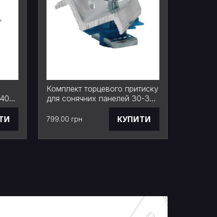
Комплект торцевого притиску
Гайка 
 40
для сонячних панелей 30-35
Strut-п
й 30–
мм (болт + гайка), 40 мм
фіксато
ТИ
КУПИТИ
799.00 грн
207.50 г