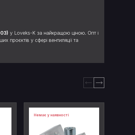
003)
у Loveks-K за найкращою ціною. Опт і
их проєктів у сфері вентиляції та
Немає у наявності
В наявн