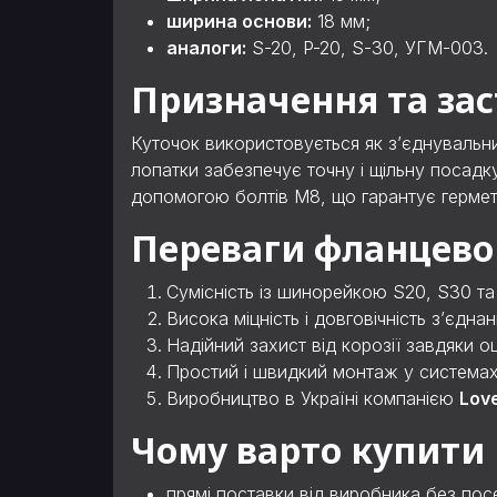
ширина основи:
18 мм;
аналоги:
S-20, P-20, S-30, УГМ-003.
Призначення та за
Куточок використовується як з’єднувальн
лопатки забезпечує точну і щільну посадк
допомогою болтів М8, що гарантує герметич
Переваги фланцевог
Сумісність із шинорейкою S20, S30 т
Висока міцність і довговічність з’єднан
Надійний захист від корозії завдяки 
Простий і швидкий монтаж у системах 
Виробництво в Україні компанією
Lov
Чому варто купити
прямі поставки від виробника без пос