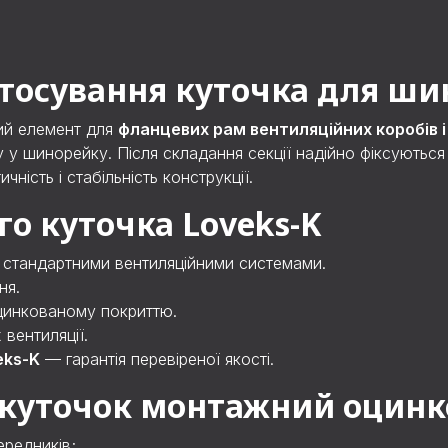
стосування куточка для ш
ий елемент для
фланцевих рам вентиляційних коробів і
у у шинорейку. Після складання секції надійно фіксуютьс
ність і стабільність конструкції.
о куточка Loveks-K
а стандартними вентиляційними системами.
ня.
оцинкованому покриттю.
вентиляції.
eks-K
— гарантія перевіреної якості.
 куточок монтажний оцинко
ередників;