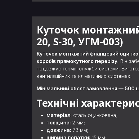
Куточок монтажний 
20, S-30, УГМ-003)
Куточок монтажний фланцевий оцинко
коробів прямокутного перерізу
. Він за
подовжує термін служби системи. Виготовле
вентиляційних та кліматичних системах.
Мінімальний обсяг замовлення — 500 ш
Технічні характери
матеріал:
сталь оцинкована;
товщина:
2 мм;
довжина:
73 мм;
ширина лопатки:
15 мм;