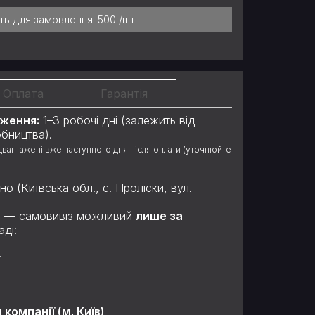
сть для замовлення:
500 /шт
Оплата
Гарантія
аження:
1–3 робочі дні (залежить від
обництва).
ідвантажені вже наступного дня після оплати (уточнюйте
 (Київська обл., с. Проліски, вул.
ль — самовивіз можливий
лише за
ді:
1.
омпанії (м. Київ)