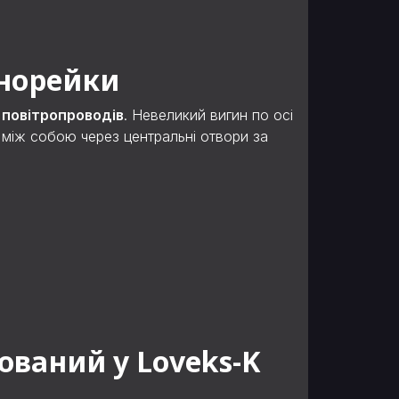
инорейки
 повітропроводів
. Невеликий вигин по осі
я між собою через центральні отвори за
ваний у Loveks-K