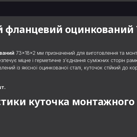
фланцевий оцинкований 73
ваний
73×18×2 мм призначений для виготовлення та мо
безпечує міцне і герметичне з’єднання суміжних сторін рам
ний із якісної оцинкованої сталі, куточок стійкий до ко
т.
стики куточка монтажного