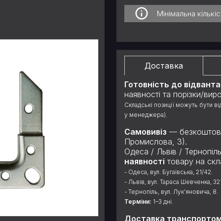
Мінімальна кількі
Доставка
Готовність до відвант
наявності та порізки/вир
Складські позиції можуть бути в
у менеджера).
Самовивіз
— безкоштовно
Промислова, 3).
Одеса / Львів / Тернопі
наявності
товару на скла
- Одеса, вул. Бугаївська, 21/42.
- Львів, вул. Тараса Шевченка, 32
- Тернопіль, вул. Лук’яновича, 8.
Терміни:
1–3 дні.
Доставка транспортом к