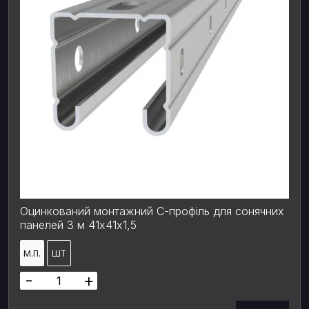
Оцинкований монтажний С-профіль для сонячних
панелей 3 м 41х41x1,5
М.П.
ШТ
-
+