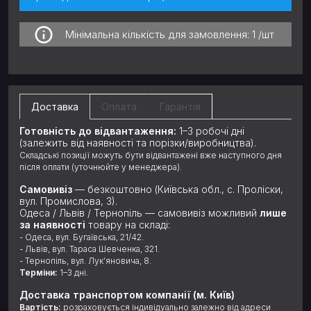
Мінімальна кількість для замовлення:
1 /шт
Доставка
Оплата
Гарантія
Готовність до відвантаження:
1–3 робочі дні
(залежить від наявності та порізки/виробництва).
Складські позиції можуть бути відвантажені вже наступного дня
після оплати (уточнюйте у менеджера).
Самовивіз
— безкоштовно (Київська обл., с. Проліски,
вул. Промислова, 3).
Одеса / Львів / Тернопіль — самовивіз можливий
лише
за наявності
товару на складі:
- Одеса, вул. Бугаївська, 21/42.
- Львів, вул. Тараса Шевченка, 321.
- Тернопіль, вул. Лук’яновича, 8.
Терміни:
1–3 дні.
Доставка транспортом компанії (м. Київ)
Вартість:
розраховується індивідуально залежно від адреси