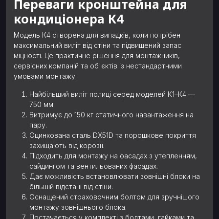
Переваги кронштейна для
кондиціонера К4
Модель К4 створена для випадків, коли потрібен
максимальний виліт від стіни та підвищений запас
міцності. Це практичне рішення для монтажників,
сервісних компаній та об'єктів із нестандартними
умовами монтажу.
Найбільший виліт полиці серед моделей К1–К4 —
750 мм.
Витримує до 150 кг статичного навантаження на
пару.
Оцинкована сталь DX51D та порошкове покриття
захищають від корозії.
Підходить для монтажу на фасадах з утепленням,
сайдингом та вентильованих фасадах.
Дає можливість встановлювати зовнішні блоки на
більшій відстані від стіни.
Оснащений страховочним болтом для зручнішого
монтажу зовнішнього блока.
Постачається у комплекті з болтами, гайками та