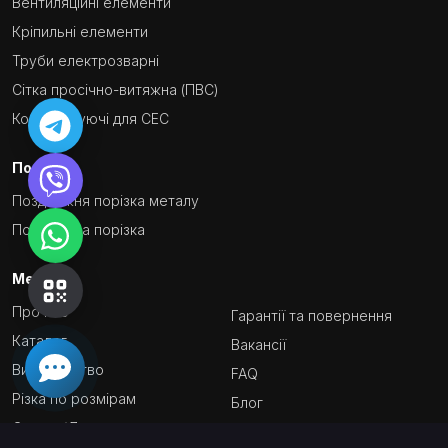
Вентиляційні елементи
Кріпильні елементи
Труби електрозварні
Сітка просічно-витяжна (ПВС)
Комплектуючі для СЕС
Послуги
Поздовжня порізка металу
Поперечна порізка
Меню
Про нас
Гарантії та повернення
Каталог
Вакансії
Виробництво
FAQ
Різка по розмірам
Блог
Оплата/Доставка
Контакти