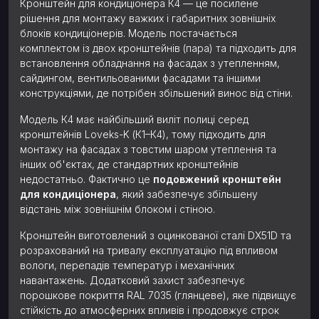
Кронштейн для кондиціонера К4 — це посилене
рішення для монтажу важких і габаритних зовнішніх
блоків кондиціонерів. Модель постачається
комплектом із двох кронштейнів (пара) та підходить для
встановлення обладнання на фасадах з утепленням,
сайдингом, вентильованими фасадами та іншими
конструкціями, де потрібен збільшений винос від стіни.
Модель К4 має найбільший виліт полиці серед
кронштейнів Loveks-K (К1–К4), тому підходить для
монтажу на фасадах з товстим шаром утеплення та
інших об'єктах, де стандартних кронштейнів
недостатньо. Фактично це
подовжений кронштейн
для кондиціонера
, який забезпечує збільшену
відстань між зовнішнім блоком і стіною.
Кронштейн виготовлений з оцинкованої сталі DX51D та
розрахований на тривалу експлуатацію під впливом
вологи, перепадів температур і механічних
навантажень. Додатковий захист забезпечує
порошкове покриття RAL 7035 (глянцеве), яке підвищує
стійкість до атмосферних впливів і продовжує строк