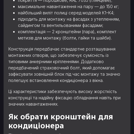
покриття — порошкове, RAL 7035 (глянцеве);
максимальне навантаження на пару — до 150 кг;
найбільший виліт полиці серед моделей К1–К4;
підходить для монтажу на фасадах з утепленням,
сайдингом та вентильованими фасадами;
комплектація — 2 кронштейни (пара), комплект
метизів для монтажу (болти, гайки та шайби).
Конструкція передбачає стандартне розташування
монтажних отворів, що забезпечує сумісність із
типовими анкерними кріпленнями. Додатково
передбачений страховочний болт, який допомагає
зафіксувати зовнішній блок під час монтажу та значно
полегшує встановлення кондиціонера з вікна.
Ці характеристики забезпечують високу жорсткість
конструкції та надійну фіксацію обладнання навіть при
значних навантаженнях.
Як обрати кронштейн для
кондиціонера