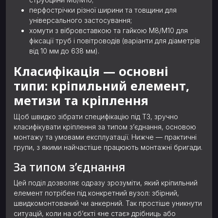
перфострічки різної ширини та товщини для
універсального застосування;
хомути з вібровставкою та гайкою М8/М10 для
фіксації труб і повітроводів (варіанти для діаметрів
від 10 мм до 638 мм).
Класифікація — основні
типи: кріпильний елемент,
метизи та кріплення
Щоб швидко зібрати специфікацію під ТЗ, зручно
класифікувати кріплення за типом з’єднання, основою
монтажу та умовами експлуатації. Нижче — практичні
групи, з якими найчастіше працюють монтажні бригади.
За типом з’єднання
Цей поділ дозволяє одразу зрозуміти, який кріпильний
елемент потрібен під конкретний вузол: збірний,
швидкомонтований чи анкерний. Так простіше уникнути
ситуацій, коли на об’єкті «не стає» дрібниць або