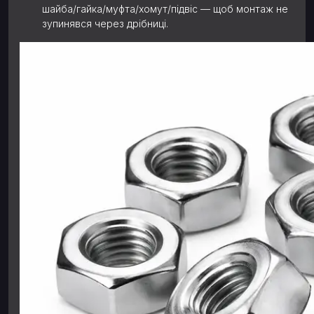
шайба/гайка/муфта/хомут/підвіс — щоб монтаж не
зупинявся через дрібниці.