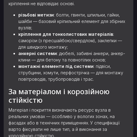
кріплення не відповідає основі.
різьбові метизи
: болти, гвинти, шпильки, гайки,
шайби — базовий кріпильний елемент для збірних
вузлів;
кріплення для тонколистових матеріалів
:
саморізи (з пресшайбою/свердлом), заклепки —
для швидкого монтажу;
анкерні системи
: дюбелі, забивні анкери, анкер-
клини — для бетону та повнотілих основ;
монтажні елементи під системи
: підвіси,
струбцини, хомути, перфострічка — для монтажу
повітроводів, трубопроводів і трас.
За матеріалом і корозійною
стійкістю
Матеріал і покриття визначають ресурс вузла в
реальних умовах — особливо у вологих зонах, на
фасадах або в технічних приміщеннях. У специфікації
варто фіксувати не лише тип, а й виконання за
корозійною стійкістю.