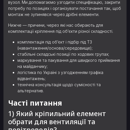
вузол. Ми допомагаємо узгодити специфікацію, закрити
потребу по позиціях і організувати постачання так, щоб
монтаж не зупинявся через дрібні елементи.
Нижче — причини, через які нас обирають для
комплектації кріплення під об’єкти різної складності.
комплектація під об’єкт і підбір під ТЗ
(навантаження/основа/середовище);
стабільні складські позиції по ходових групах;
маркування та пакування для швидкого приймання
на майданчику;
логістика по Україні з узгодженням графіка
відвантажень;
технічна консультація щодо сумісності та
альтернатив.
Часті питання
1) Який кріпильний елемент
обрати для вентиляції та
повітроводів?