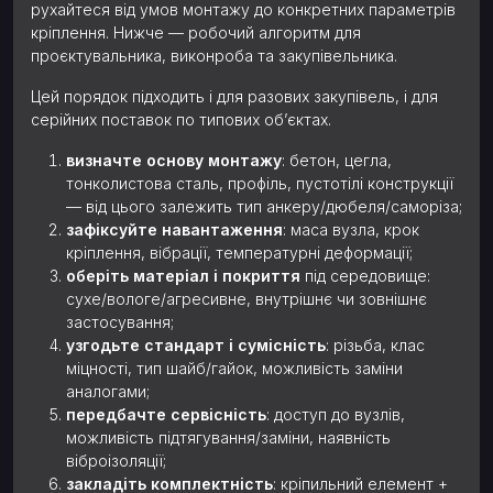
рухайтеся від умов монтажу до конкретних параметрів
кріплення. Нижче — робочий алгоритм для
проєктувальника, виконроба та закупівельника.
Цей порядок підходить і для разових закупівель, і для
серійних поставок по типових об’єктах.
визначте основу монтажу
: бетон, цегла,
тонколистова сталь, профіль, пустотілі конструкції
— від цього залежить тип анкеру/дюбеля/саморіза;
зафіксуйте навантаження
: маса вузла, крок
кріплення, вібрації, температурні деформації;
оберіть матеріал і покриття
під середовище:
сухе/вологе/агресивне, внутрішнє чи зовнішнє
застосування;
узгодьте стандарт і сумісність
: різьба, клас
міцності, тип шайб/гайок, можливість заміни
аналогами;
передбачте сервісність
: доступ до вузлів,
можливість підтягування/заміни, наявність
віброізоляції;
закладіть комплектність
: кріпильний елемент +