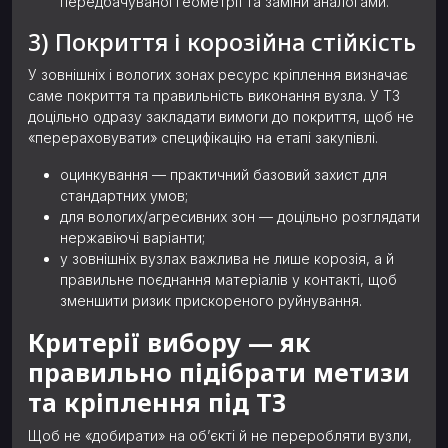
передбачуваної геометрії та заміни аналогами.
3) Покриття і корозійна стійкість
У зовнішніх і вологих зонах ресурс кріплення визначає
саме покриття та правильність виконання вузла. У ТЗ
доцільно одразу закладати вимоги до покриття, щоб не
«перераховувати» специфікацію на етапі закупівлі.
оцинкування — практичний базовий захист для
стандартних умов;
для вологих/агресивних зон — доцільно розглядати
нержавіючі варіанти;
у зовнішніх вузлах важлива не лише корозія, а й
правильне поєднання матеріалів у контакті, щоб
зменшити ризик прискореного руйнування.
Критерії вибору — як
правильно підібрати метизи
та кріплення під ТЗ
Щоб не «добирати» на об’єкті й не переробляти вузли,