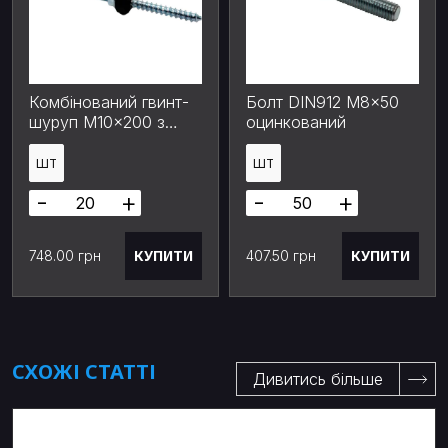
Комбінований гвинт-
Болт DIN912 M8x50
шуруп М10×200 з
оцинкований
подвійною різьбою
(оцинкований) для
ШТ
ШТ
монтажу сонячних
-
+
-
+
панелей
КУПИТИ
КУПИТИ
748.00 грн
407.50 грн
СХОЖІ СТАТТІ
Дивитись більше