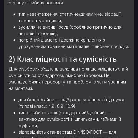
основу і глибину посадки.
тип навантаження: статичне/динамічне, вібрації,
температурні цикли;
зусилля на вирив і зсув (особливо критично для
анкерів і дюбелів);
потрібний діаметр і довжина кріплення з
урахуванням товщини матеріалів і глибини посадки.
2) Клас міцності та сумісність
Для різьбових з’єднань важлива не лише «міцність», а й
сумісність за стандартом, різьбою і кроком. Це
зменшує ризик пересорту та проблем із затягуванням
на монтажі.
для болтів/гайок — підбір класу міцності під вузол
(типові класи: 4.8, 8.8, 10.9);
тип різьби та крок (стандартний/дрібний) —
важливо для сумісності зі шпильками, гайками й
муфтами;
відповідність стандартам DIN/ISO/ГОСТ — для