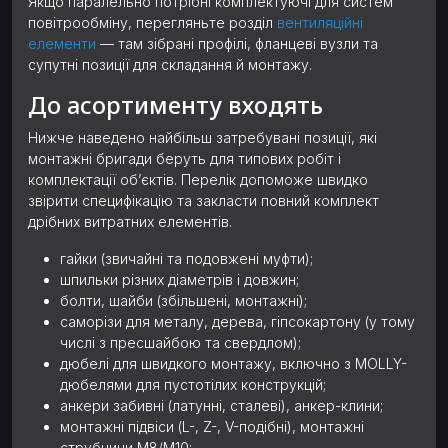
Якщо паралельно потрібні комплектуючі для систем
повітрообміну, перегляньте розділ
вентиляційні
елементи
— там зібрані профілі, фланцеві вузли та
супутні позиції для складання й монтажу.
До асортименту входять
Нижче наведено найбільш затребувані позиції, які
монтажні бригади беруть для типових робіт і
комплектації об’єктів. Перелік допоможе швидко
звірити специфікацію та закласти повний комплект
дрібних витратних елементів.
гайки (звичайні та подовжені муфти);
шпильки різних діаметрів і довжин;
болти, шайби (збільшені, монтажні);
саморізи для металу, дерева, гіпсокартону (у тому
числі з пресшайбою та свердлом);
дюбелі для швидкого монтажу, включно з MOLLY-
дюбелями для пустотілих конструкцій;
анкери забивні (латунні, сталеві), анкер-клини;
монтажні підвіси (L-, Z-, V-подібні), монтажні
струбцини М8/М10;