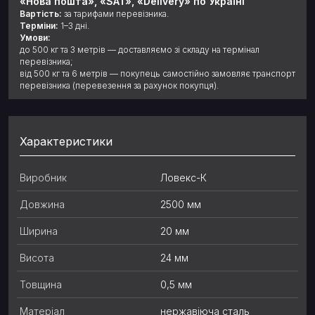
«Нова пошта», «SAT», «Delivery» по Україні
Вартість:
за тарифами перевізника.
Терміни:
1–3 дні.
Умови:
до 500 кг та 3 метрів — доставляємо зі складу на термінал
перевізника;
від 500 кг та 6 метрів — покупець самостійно замовляє транспорт
перевізника (перевезення за рахунок покупця).
Характеристики
Виробник
Ловекс-К
Довжина
2500 мм
Ширина
20 мм
Висота
24 мм
Товщина
0,5 мм
Матеріал
нержавіюча сталь