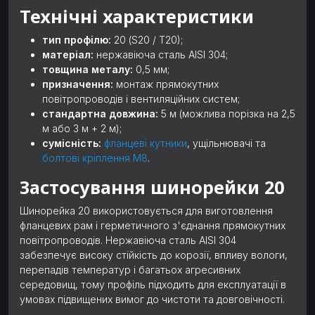
Технічні характеристики
тип профілю:
20 (S20 / Т20);
матеріал:
нержавіюча сталь AISI 304;
товщина металу:
0,5 мм;
призначення:
монтаж прямокутних
повітропроводів і вентиляційних систем;
стандартна довжина:
5 м (можлива порізка на 2,5
м або 3 м + 2 м);
сумісність:
фланцеві кутники
, ущільнювачі та
болтові кріплення М8
.
Застосування шинорейки 20
Шинорейка 20 використовується для виготовлення
фланцевих рам і герметичного з'єднання прямокутних
повітропроводів. Нержавіюча сталь AISI 304
забезпечує високу стійкість до корозії, впливу вологи,
перепадів температур і багатьох агресивних
середовищ, тому профіль підходить для експлуатації в
умовах підвищених вимог до чистоти та довговічності.