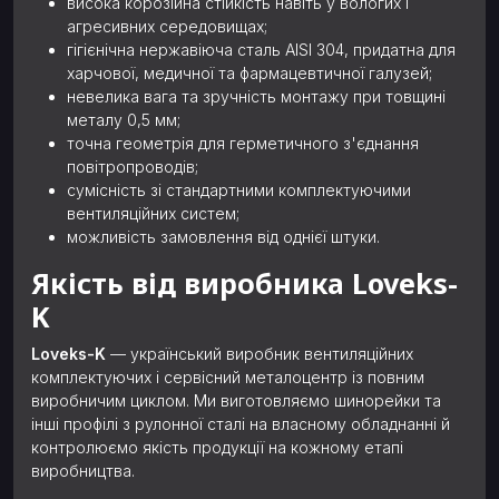
висока корозійна стійкість навіть у вологих і
агресивних середовищах;
гігієнічна нержавіюча сталь AISI 304, придатна для
харчової, медичної та фармацевтичної галузей;
невелика вага та зручність монтажу при товщині
металу 0,5 мм;
точна геометрія для герметичного з'єднання
повітропроводів;
сумісність зі стандартними комплектуючими
вентиляційних систем;
можливість замовлення від однієї штуки.
Якість від виробника Loveks-
K
Loveks-K
— український виробник вентиляційних
комплектуючих і сервісний металоцентр із повним
виробничим циклом. Ми виготовляємо шинорейки та
інші профілі з рулонної сталі на власному обладнанні й
контролюємо якість продукції на кожному етапі
виробництва.