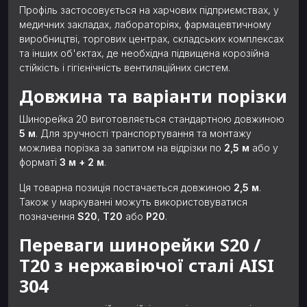
Профіль застосовується на харчових підприємствах, у
медичних закладах, лабораторіях, фармацевтичному
виробництві, торгових центрах, складських комплексах
та інших об'єктах, де необхідна підвищена корозійна
стійкість і гігієнічність вентиляційних систем.
Довжина та варіанти порізки
Шинорейка 20 виготовляється стандартною довжиною
5 м
. Для зручності транспортування та монтажу
можлива порізка за запитом на відрізки по
2,5 м
або у
форматі
3 м + 2 м
.
Ця товарна позиція постачається довжиною
2,5 м
.
Також у маркуванні можуть використовуватися
позначення
S20
,
Т20
або
P20
.
Переваги шинорейки S20 /
Т20 з нержавіючої сталі AISI
304