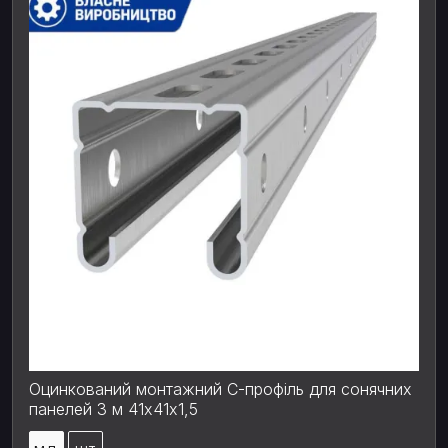
Оцинкований монтажний С-профіль для сонячних
панелей 3 м 41х41x1,5